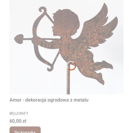
Amor - dekoracja ogrodowa z metalu
PRODUCENT
BELLCRAFT
Cena
60,00 zł
Do koszyka