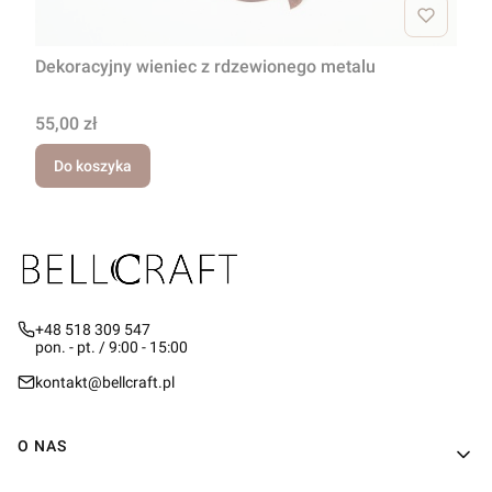
Dekoracyjny wieniec z rdzewionego metalu
Cena
55,00 zł
Do koszyka
+48 518 309 547
pon. - pt. / 9:00 - 15:00
kontakt@bellcraft.pl
Linki w stopce
O NAS