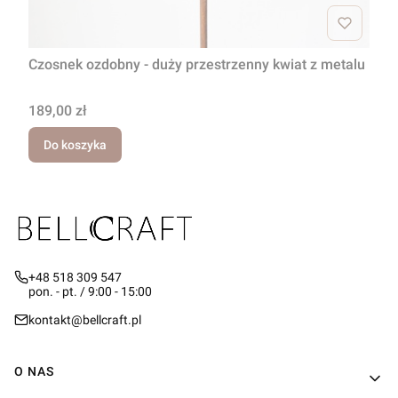
Czosnek ozdobny - duży przestrzenny kwiat z metalu
Cena
189,00 zł
Do koszyka
+48 518 309 547
pon. - pt. / 9:00 - 15:00
kontakt@bellcraft.pl
Linki w stopce
O NAS