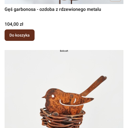
Gęś garbonosa - ozdoba z rdzewionego metalu
Cena
104,00 zł
Do koszyka