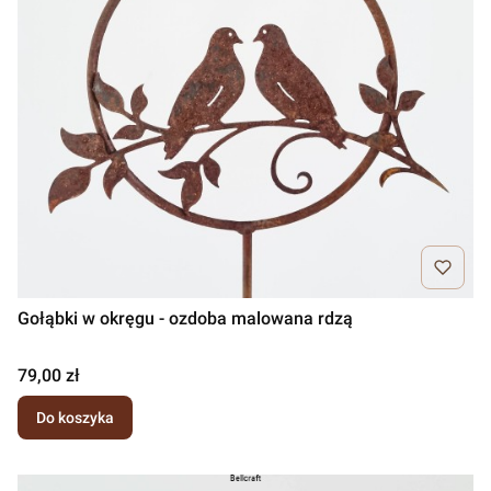
Gołąbki w okręgu - ozdoba malowana rdzą
Cena
79,00 zł
Do koszyka