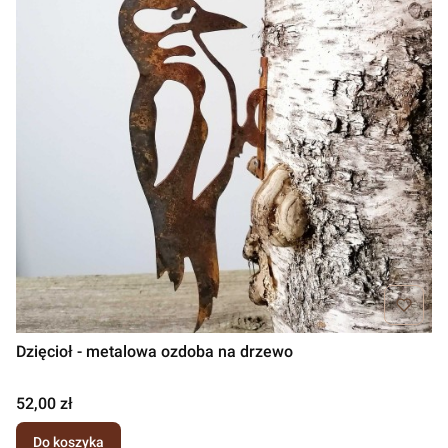
Dzięcioł - metalowa ozdoba na drzewo
Cena
52,00 zł
Do koszyka