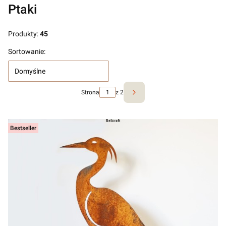
Koniec filtrów
Ptaki
Produkty:
45
Lista produktów
Sortowanie:
Domyślne
Strona
z 2
Następne produkty
Bestseller