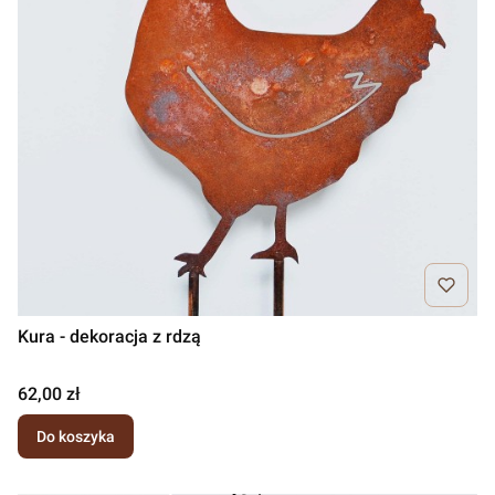
Kura - dekoracja z rdzą
Cena
62,00 zł
Do koszyka