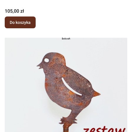
Cena
105,00 zł
Do koszyka