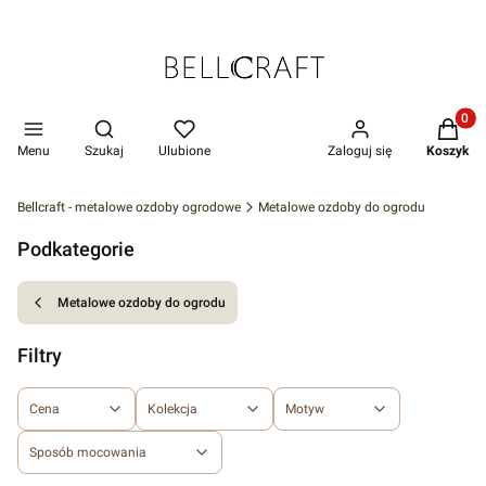
Produkt
Otwórz wyszukiwarkę
Menu
Szukaj
Ulubione
Zaloguj się
Koszyk
Bellcraft - metalowe ozdoby ogrodowe
Metalowe ozdoby do ogrodu
Podkategorie
Metalowe ozdoby do ogrodu
Filtry
Cena
Kolekcja
Motyw
Sposób mocowania