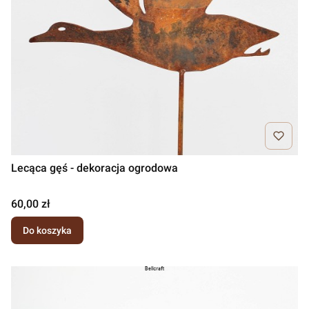
Lecąca gęś - dekoracja ogrodowa
Cena
60,00 zł
Do koszyka