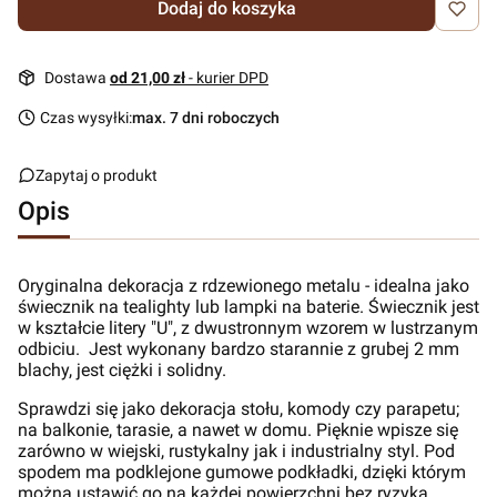
Dodaj do koszyka
Dostawa
od 21,00 zł
- kurier DPD
Czas wysyłki:
max. 7 dni roboczych
Zapytaj o produkt
Opis
Oryginalna dekoracja z rdzewionego metalu - idealna jako
świecznik na tealighty lub lampki na baterie. Świecznik jest
w kształcie litery "U", z dwustronnym wzorem w lustrzanym
odbiciu. Jest wykonany bardzo starannie z grubej 2 mm
blachy, jest ciężki i solidny.
Sprawdzi się jako dekoracja stołu, komody czy parapetu;
na balkonie, tarasie, a nawet w domu. Pięknie wpisze się
zarówno w wiejski, rustykalny jak i industrialny styl. Pod
spodem ma podklejone gumowe podkładki, dzięki którym
można ustawić go na każdej powierzchni bez ryzyka