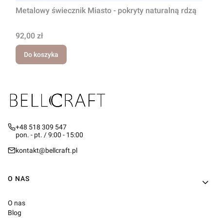
Metalowy świecznik Miasto - pokryty naturalną rdzą
Cena
92,00 zł
Do koszyka
+48 518 309 547
pon. - pt. / 9:00 - 15:00
kontakt@bellcraft.pl
Linki w stopce
O NAS
O nas
Blog