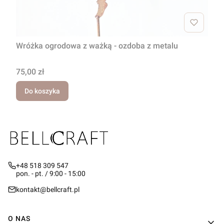
Wróżka ogrodowa z ważką - ozdoba z metalu
Cena
75,00 zł
Do koszyka
+48 518 309 547
pon. - pt. / 9:00 - 15:00
kontakt@bellcraft.pl
Linki w stopce
O NAS