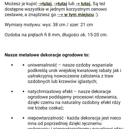
Możesz je kupić
->tutaj,
->tutaj
lub
-> tutaj.
Są też
dostępne wszystkie w jednym korzystnym cenowo
zestawie, a znajdziesz go
--> w tym miejscu
:).
Wymiary motywu: wys: 38 cm / szer: 21 cm
Ozdoba na prętach fi 8 mm, długości ok. 15-20 cm.
Nasze metalowe dekoracje ogrodowe to:
uniwersalność – nasze ozdoby wspaniale
podkreślą urok wiejskiej kwiatowej rabaty jak i
uatrakcyjnią nowoczesne założenia z traw
ozdobnych lub krzewów iglastych;
natychmiastowy efekt – nasze dekoracje
ogrodowe poddajemy procesowi rdzewienia,
dzięki czemu na naturalny ozdobny efekt rdzy
nie trzeba czekać;
niepowtarzalność - każda dekoracja jest nieco
inna od poprzedniej dzięki ręcznemu
wykonaniu i niepowtarzalnemu rysunkowi rdzy;