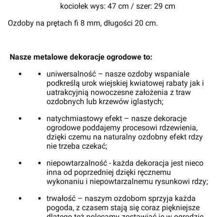
kociołek wys: 47 cm / szer: 29 cm
Ozdoby na prętach fi 8 mm, długości 20 cm.
Nasze metalowe dekoracje ogrodowe to:
uniwersalność – nasze ozdoby wspaniale
podkreślą urok wiejskiej kwiatowej rabaty jak i
uatrakcyjnią nowoczesne założenia z traw
ozdobnych lub krzewów iglastych;
natychmiastowy efekt – nasze dekoracje
ogrodowe poddajemy procesowi rdzewienia,
dzięki czemu na naturalny ozdobny efekt rdzy
nie trzeba czekać;
niepowtarzalność - każda dekoracja jest nieco
inna od poprzedniej dzięki ręcznemu
wykonaniu i niepowtarzalnemu rysunkowi rdzy;
trwałość – naszym ozdobom sprzyja każda
pogoda, z czasem stają się coraz piękniejsze
dlatego też polecamy zostawiać je w ogrodzie