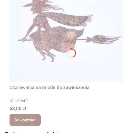
Czarownica na miotle do zawieszenia
PRODUCENT
BELLCRAFT
Cena
68,00 zł
Do koszyka