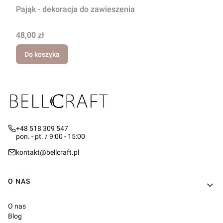
Pająk - dekoracja do zawieszenia
Cena
48,00 zł
Do koszyka
+48 518 309 547
pon. - pt. / 9:00 - 15:00
kontakt@bellcraft.pl
Linki w stopce
O NAS
O nas
Blog