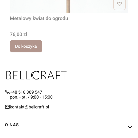
Metalowy kwiat do ogrodu
Cena
76,00 zł
Do koszyka
+48 518 309 547
pon. - pt. / 9:00 - 15:00
kontakt@bellcraft.pl
Linki w stopce
O NAS