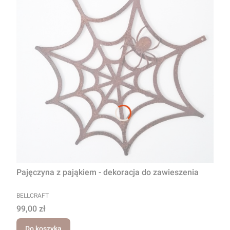
Pajęczyna z pająkiem - dekoracja do zawieszenia
PRODUCENT
BELLCRAFT
Cena
99,00 zł
Do koszyka