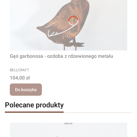
Gęś garbonosa - ozdoba z rdzewionego metalu
PRODUCENT
BELLCRAFT
Cena
104,00 zł
Do koszyka
Polecane produkty