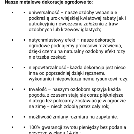
Nasze metalowe dekoracje ogrodowe to:
uniwersalność – nasze ozdoby wspaniale
podkreślą urok wiejskiej kwiatowej rabaty jak i
uatrakcyjnią nowoczesne założenia z traw
ozdobnych lub krzewów iglastych;
natychmiastowy efekt – nasze dekoracje
ogrodowe poddajemy procesowi rdzewienia,
dzięki czemu na naturalny ozdobny efekt rdzy
nie trzeba czekać;
niepowtarzalność - każda dekoracja jest nieco
inna od poprzedniej dzięki ręcznemu
wykonaniu i niepowtarzalnemu rysunkowi rdzy;
trwałość – naszym ozdobom sprzyja każda
pogoda, z czasem stają się coraz piękniejsze
dlatego też polecamy zostawiać je w ogrodzie
na zimę – niech zdobią przez cały rok;
możliwość zmiany rozmiaru na zapytanie;
100% gwarancji zwrotu pieniędzy bez podania
przyczyn w ciągu 14 dni;