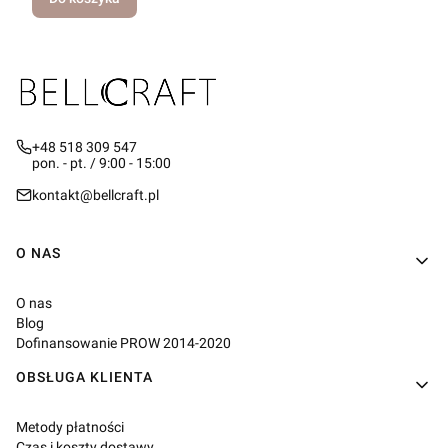
+48 518 309 547
pon. - pt. / 9:00 - 15:00
kontakt@bellcraft.pl
Linki w stopce
O NAS
O nas
Blog
Dofinansowanie PROW 2014-2020
OBSŁUGA KLIENTA
Metody płatności
Czas i koszty dostawy