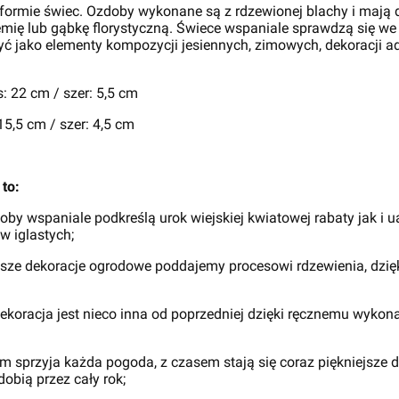
 formie świec. Ozdoby wykonane są z rdzewionej blachy i mają
emię lub gąbkę florystyczną. Świece wspaniale sprawdzą się we
 jako elementy kompozycji jesiennych, zimowych, dekoracji a
 22 cm / szer: 5,5 cm
m / szer: 4,5 cm
to:
by wspaniale podkreślą urok wiejskiej kwiatowej rabaty jak i 
w iglastych;
sze dekoracje ogrodowe poddajemy procesowi rdzewienia, dzię
ekoracja jest nieco inna od poprzedniej dzięki ręcznemu wyko
sprzyja każda pogoda, z czasem stają się coraz piękniejsze d
obią przez cały rok;