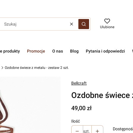
Wyczyść
Szukaj
Ulubione
e produkty
Promocje
O nas
Blog
Pytania i odpowiedzi
Ozdobne świece z metalu - zestaw 2 szt.
Bellcraft
Ozdobne świece z
Cena
49,00 zł
Ilość
Dostępnoś
szt.