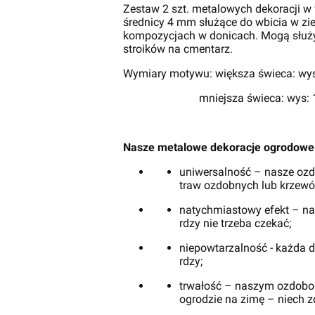
Zestaw 2 szt. metalowych dekoracji w
średnicy 4 mm służące do wbicia w zi
kompozycjach w donicach. Mogą służyć
stroików na cmentarz.
Wymiary motywu: większa świeca: wys:
mniejsza świeca: wys: 15,5 c
Nasze metalowe dekoracje ogrodowe 
uniwersalność – nasze ozdo
traw ozdobnych lub krzewó
natychmiastowy efekt – na
rdzy nie trzeba czekać;
niepowtarzalność - każda d
rdzy;
trwałość – naszym ozdobom 
ogrodzie na zimę – niech zd