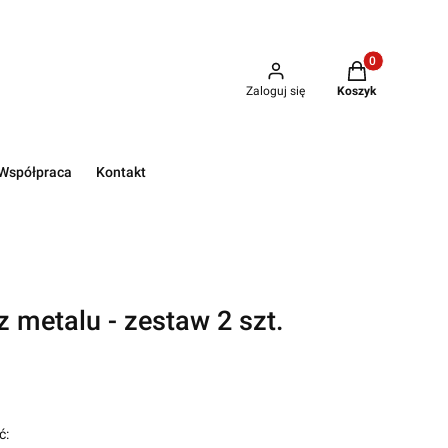
Produkty w kos
Zaloguj się
Koszyk
Współpraca
Kontakt
 metalu - zestaw 2 szt.
ć: