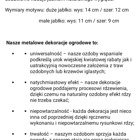
Wymiary motywu: duże jabłko: wys: 14 cm / szer: 12 cm
małe jabłko: wys: 11 cm / szer: 9 cm
Nasze metalowe dekoracje ogrodowe to:
uniwersalność – nasze ozdoby wspaniale
podkreślą urok wiejskiej kwiatowej rabaty jak i
uatrakcyjnią nowoczesne założenia z traw
ozdobnych lub krzewów iglastych;
natychmiastowy efekt – nasze dekoracje
ogrodowe poddajemy procesowi rdzewienia,
dzięki czemu na naturalny ozdobny efekt rdzy
nie trzeba czekać;
niepowtarzalność - każda dekoracja jest nieco
inna od poprzedniej dzięki ręcznemu
wykonaniu i niepowtarzalnemu rysunkowi rdzy;
trwałość – naszym ozdobom sprzyja każda
pogoda, z czasem stają się coraz piękniejsze