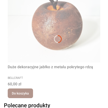
Duże dekoracyjne jabłko z metalu pokrytego rdzą
PRODUCENT
BELLCRAFT
Cena
60,00 zł
Do koszyka
Polecane produkty