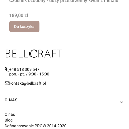
Czosnek ozdobny - duży przestrzenny kwiat z metalu
Cena
189,00 zł
Do koszyka
+48 518 309 547
pon. - pt. / 9:00 - 15:00
kontakt@bellcraft.pl
Linki w stopce
O NAS
O nas
Blog
Dofinansowanie PROW 2014-2020