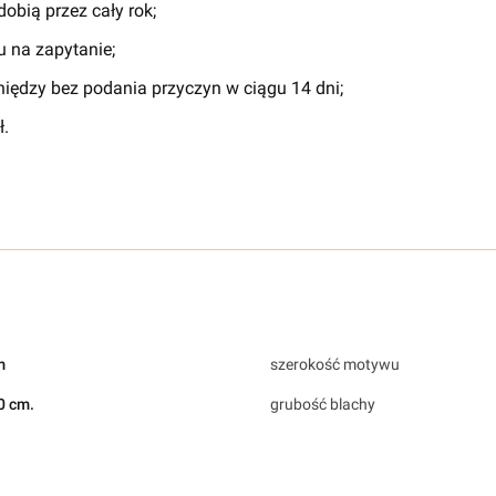
obią przez cały rok;
 na zapytanie;
iędzy bez podania przyczyn w ciągu 14 dni;
.
m
szerokość motywu
0 cm.
grubość blachy