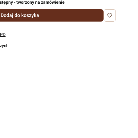
stępny - tworzony na zamówienie
Dodaj do koszyka
DPD
czych