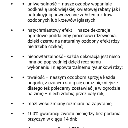
uniwersalność – nasze ozdoby wspaniale
podkreślą urok wiejskiej kwiatowej rabaty jak i
uatrakcyjnią nowoczesne założenia z traw
ozdobnych lub krzewów iglastych;
natychmiastowy efekt – nasze dekoracje
ogrodowe poddajemy procesowi rdzewienia,
dzięki czemu na naturalny ozdobny efekt rdzy
nie trzeba czekać;
niepowtarzalność - każda dekoracja jest nieco
inna od poprzedniej dzięki ręcznemu
wykonaniu i niepowtarzalnemu rysunkowi rdzy;
trwałość – naszym ozdobom sprzyja każda
pogoda, z czasem stają się coraz piękniejsze
dlatego też polecamy zostawiać je w ogrodzie
na zimę – niech zdobią przez cały rok;
możliwość zmiany rozmiaru na zapytanie;
100% gwarancji zwrotu pieniędzy bez podania
przyczyn w ciągu 14 dni;