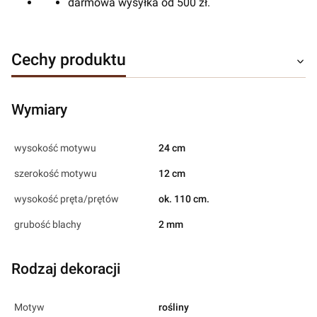
darmowa wysyłka od 500 zł.
Cechy produktu
Wymiary
wysokość motywu
24 cm
szerokość motywu
12 cm
wysokość pręta/prętów
ok. 110 cm.
grubość blachy
2 mm
Rodzaj dekoracji
Motyw
rośliny