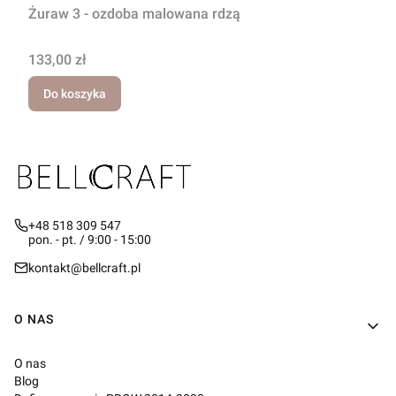
Żuraw 3 - ozdoba malowana rdzą
Cena
133,00 zł
Do koszyka
+48 518 309 547
pon. - pt. / 9:00 - 15:00
kontakt@bellcraft.pl
Linki w stopce
O NAS
O nas
Blog