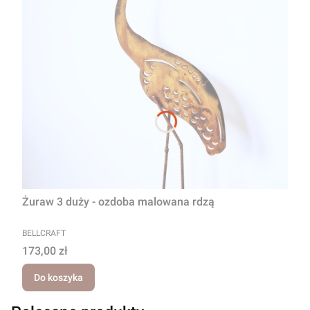
Żuraw 3 duży - ozdoba malowana rdzą
PRODUCENT
BELLCRAFT
Cena
173,00 zł
Do koszyka