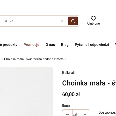
Wyczyść
Szukaj
Ulubione
e produkty
Promocje
O nas
Blog
Pytania i odpowiedzi
Choinka mała - świąteczna ozdoba z metalu
Bellcraft
Choinka mała - 
Cena
60,00 zł
Ilość
Dostępnoś
szt.