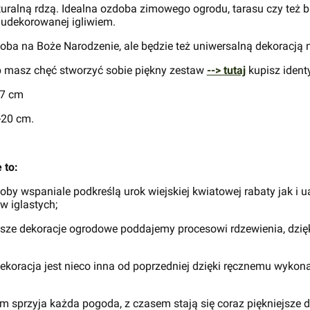
uralną rdzą. Idealna ozdoba zimowego ogrodu, tarasu czy też b
y udekorowanej igliwiem.
doba na Boże Narodzenie, ale będzie też uniwersalną dekoracją
lub masz chęć stworzyć sobie piękny zestaw
--> tutaj
kupisz ident
27 cm
-20 cm.
 to:
by wspaniale podkreślą urok wiejskiej kwiatowej rabaty jak i 
w iglastych;
sze dekoracje ogrodowe poddajemy procesowi rdzewienia, dzię
ekoracja jest nieco inna od poprzedniej dzięki ręcznemu wyko
sprzyja każda pogoda, z czasem stają się coraz piękniejsze d