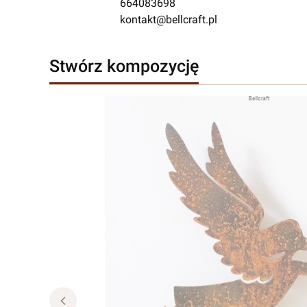
664083698
kontakt@bellcraft.pl
Stwórz kompozycję