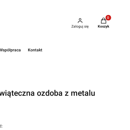
Produkty w kos
Zaloguj się
Koszyk
Współpraca
Kontakt
świąteczna ozdoba z metalu
ć: