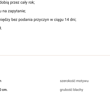
obią przez cały rok;
 na zapytanie;
iędzy bez podania przyczyn w ciągu 14 dni;
.
m
szerokość motywu
0 cm.
grubość blachy