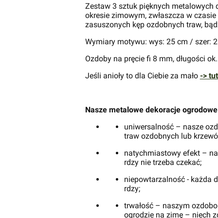
Zestaw 3 sztuk pięknych metalowych d
okresie zimowym, zwłaszcza w czasie 
zasuszonych kęp ozdobnych traw, bądź
Wymiary motywu: wys: 25 cm / szer: 
Ozdoby na pręcie fi 8 mm, długości ok
Jeśli anioły to dla Ciebie za mało
-> tu
Nasze metalowe dekoracje ogrodowe 
uniwersalność – nasze ozdo
traw ozdobnych lub krzewó
natychmiastowy efekt – na
rdzy nie trzeba czekać;
niepowtarzalność - każda d
rdzy;
trwałość – naszym ozdobom 
ogrodzie na zimę – niech zd