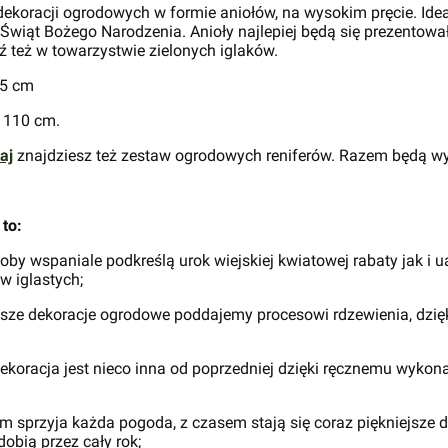
ekoracji ogrodowych w formie aniołów, na wysokim pręcie. Id
Świąt Bożego Narodzenia. Anioły najlepiej będą się prezentowa
 też w towarzystwie zielonych iglaków.
25 cm
. 110 cm.
taj
znajdziesz też zestaw ogrodowych reniferów. Razem będą wy
to:
by wspaniale podkreślą urok wiejskiej kwiatowej rabaty jak i 
w iglastych;
sze dekoracje ogrodowe poddajemy procesowi rdzewienia, dzię
ekoracja jest nieco inna od poprzedniej dzięki ręcznemu wyko
sprzyja każda pogoda, z czasem stają się coraz piękniejsze d
obią przez cały rok;