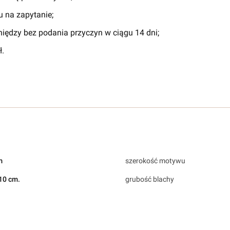
 na zapytanie;
iędzy bez podania przyczyn w ciągu 14 dni;
.
m
szerokość motywu
110 cm.
grubość blachy