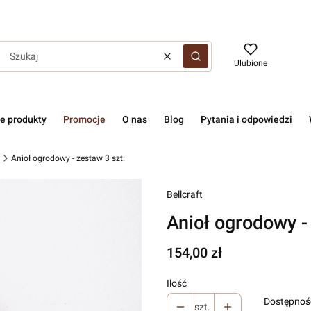
Wyczyść
Szukaj
Ulubione
e produkty
Promocje
O nas
Blog
Pytania i odpowiedzi
Anioł ogrodowy - zestaw 3 szt.
Bellcraft
Anioł ogrodowy -
Cena
154,00 zł
Ilość
Dostępnoś
szt.