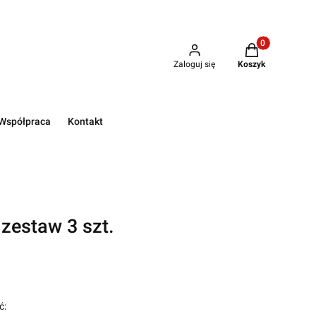
Produkty w kos
Zaloguj się
Koszyk
Współpraca
Kontakt
 zestaw 3 szt.
ć: