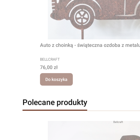
Auto z choinką - świąteczna ozdoba z metal
PRODUCENT
BELLCRAFT
Cena
76,00 zł
Do koszyka
Polecane produkty